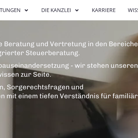
STUNGEN
DIE KANZLEI
KARRIERE
WIS
e Beratung und Vertretung in den Bereich
grierter Steuerberatung.
bauseinandersetzung - wir stehen unseren
ssen zur Seite.
en, Sorgerechtsfragen und
it einem tiefen Verständnis für familiä