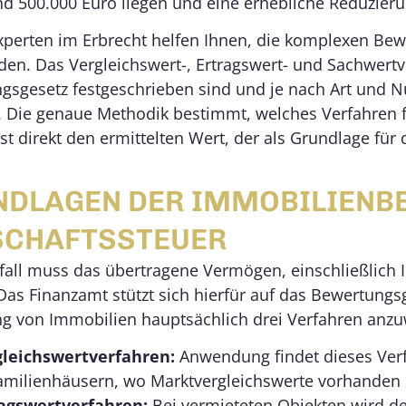
nd 500.000 Euro liegen und eine erhebliche Reduzieru
Experten im Erbrecht helfen Ihnen, die komplexen Be
n. Das Vergleichswert-, Ertragswert- und Sachwertve
gsgesetz festgeschrieben sind und je nach Art und 
Die genaue Methodik bestimmt, welches Verfahren f
st direkt den ermittelten Wert, der als Grundlage für
DLAGEN DER IMMOBILIENBE
SCHAFTSSTEUER
all muss das übertragene Vermögen, einschließlich I
as Finanzamt stützt sich hierfür auf das Bewertungs
g von Immobilien hauptsächlich drei Verfahren anz
leichswertverfahren:
Anwendung findet dieses Ve
amilienhäusern, wo Marktvergleichswerte vorhanden 
agswertverfahren:
Bei vermieteten Objekten wird de