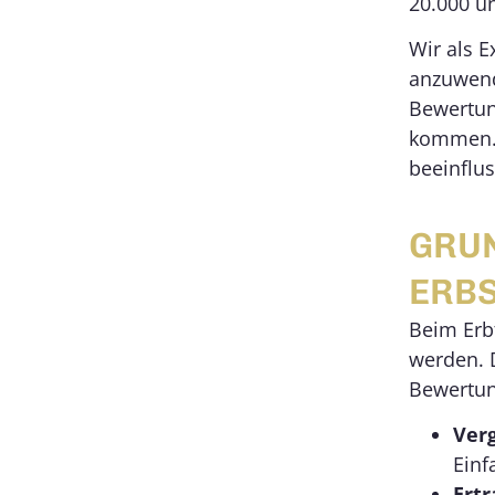
20.000 u
Wir als 
anzuwende
Bewertun
kommen. 
beeinflus
GRUN
ERB
Beim Erbf
werden. D
Bewertun
Verg
Einf
Ertr