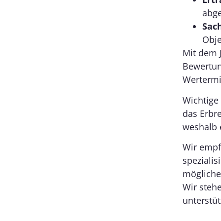
abge
Sac
Obje
Mit dem 
Bewertun
Wertermi
Wichtige
das Erbr
weshalb e
Wir empf
spezialis
mögliche
Wir steh
unterstüt