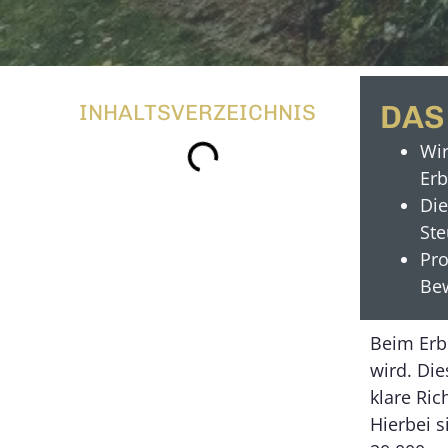
DAS
INHALTSVERZEICHNIS
Wir
Erb
Die
Ste
Pro
Bew
Beim Erbe
wird. Die
klare Ri
Hierbei 