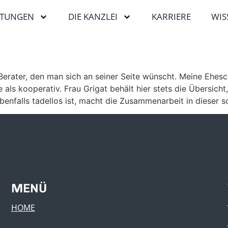
STUNGEN
DIE KANZLEI
KARRIERE
WIS
 Berater, den man sich an seiner Seite wünscht. Meine Ehesc
 als kooperativ. Frau Grigat behält hier stets die Übersicht
benfalls tadellos ist, macht die Zusammenarbeit in dieser s
MENÜ
HOME